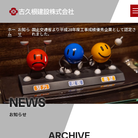
ホー
お知ら
国土交通省より平成28年度工事成績優秀企業として認定さ
ム
せ
れました。
NEWS
お知らせ
ARCHIVE